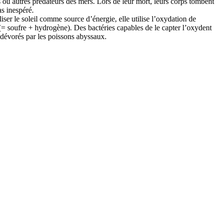
es ou autres prédateurs des mers. Lors de leur mort, leurs corps tombent
as inespéré.
ser le soleil comme source d’énergie, elle utilise l’oxydation de
(= soufre + hydrogène). Des bactéries capables de le capter l’oxydent
r dévorés par les poissons abyssaux.