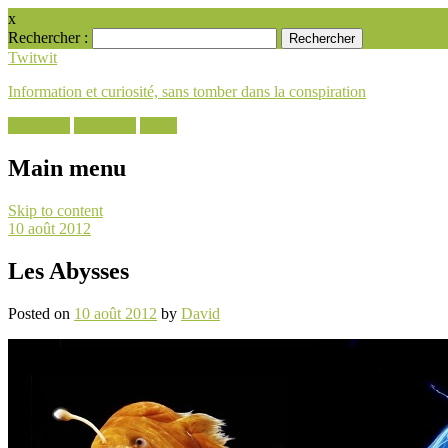
x
Rechercher :
Twitwit
Information et curiosité, sans tomber dans la conspiration
Facebook
Instagram
Email
Main menu
Skip to content
10 août 2012
Les Abysses
Posted on
10 août 2012
by
David