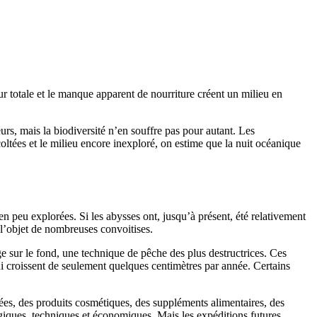
eur totale et le manque apparent de nourriture créent un milieu en
rs, mais la biodiversité n’en souffre pas pour autant. Les
oltées et le milieu encore inexploré, on estime que la nuit océanique
!
peu explorées. Si les abysses ont, jusqu’à présent, été relativement
 l’objet de nombreuses convoitises.
ge sur le fond, une technique de pêche des plus destructrices. Ces
qui croissent de seulement quelques centimètres par année. Certains
es, des produits cosmétiques, des suppléments alimentaires, des
ogiques, techniques et économiques. Mais les expéditions futures