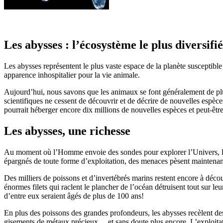
Les abysses : l’écosystème le plus diversifié
Les abysses représentent le plus vaste espace de la planète susceptible
apparence inhospitalier pour la vie animale.
Aujourd’hui, nous savons que les animaux se font généralement de plus
scientifiques ne cessent de découvrir et de décrire de nouvelles espèce
pourrait héberger encore dix millions de nouvelles espèces et peut-être 
Les abysses, une richesse
Au moment où l’Homme envoie des sondes pour explorer l’Univers, les 
épargnés de toute forme d’exploitation, des menaces pèsent maintenant 
Des milliers de poissons et d’invertébrés marins restent encore à décou
énormes filets qui raclent le plancher de l’océan détruisent tout sur l
d’entre eux seraient âgés de plus de 100 ans!
En plus des poissons des grandes profondeurs, les abysses recèlent d
gisements de métaux précieux… et sans doute plus encore. L’exploitatio