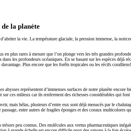
 de la planète
 d’abriter la vie. La température glaciale, la pression immense, la noirc
 en plus rares à mesure que l’on plonge vers les très grandes profondeu
s dans les profondeurs océaniques. En se basant sur les espèces déjà réc
davantage. Plus encore que les forêts tropicales ou les récifs coralliens
abysses représentent d’immenses surfaces de notre planète encore bien 
sur ces milieux car ils renferment des richesses considérables qui font
vrir, mais hélas, plusieurs d’entre eux sont déjà menacés par le chaluta
eur passage, entre autres de fragiles éponges et des coraux multicolores 
es trésors peu connus. Des molécules aux vertus pharmaceutiques inégalé
n à grande échelle est encore difficile pour des raisons à la fois écol