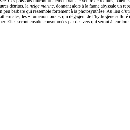
ivre. Ces poissons finiront finalement dans le ventre de requins, balein
tres détritus, la
neige marine
, donnant alors à la faune abyssale un rep
n peu barbare qui ressemble fortement à la photosynthèse. Au lieu d’utili
othermales, les « fumeurs noirs », qui dégagent de l’hydrogène sulfuré 
pper. Elles seront ensuite consommées par des vers qui seront à leur tou